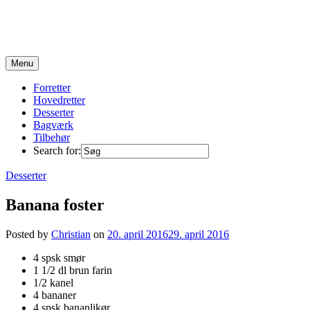
Skip
to
content
Opskrifter fra en travl familie på 6 :)
Menu
Forretter
Hovedretter
Desserter
Bagværk
Tilbehør
Search for:
Desserter
Banana foster
Posted by
Christian
on
20. april 2016
29. april 2016
4 spsk smør
1 1/2 dl brun farin
1/2 kanel
4 bananer
4 spsk bananlikør