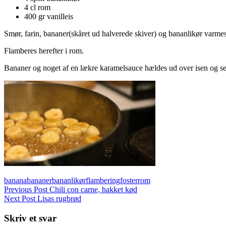
4 cl rom
400 gr vanilleis
Smør, farin, bananer(skåret ud halverede skiver) og bananlikør varmes
Flamberes herefter i rom.
Bananer og noget af en lækre karamelsauce hældes ud over isen og ser
banana
bananer
bananlikør
flambering
foster
rom
Indlægsnavigation
Previous Post
Chili con carne, hakket kød
Next Post
Lisas rugbrød
Skriv et svar