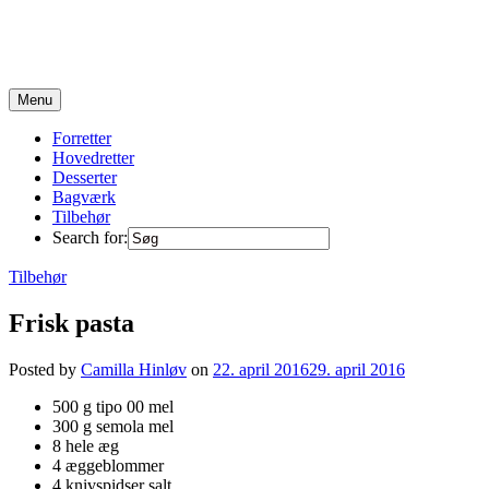
Skip
to
content
Opskrifter fra en travl familie på 6 :)
Menu
Forretter
Hovedretter
Desserter
Bagværk
Tilbehør
Search for:
Tilbehør
Frisk pasta
Posted by
Camilla Hinløv
on
22. april 2016
29. april 2016
500 g tipo 00 mel
300 g semola mel
8 hele æg
4 æggeblommer
4 knivspidser salt