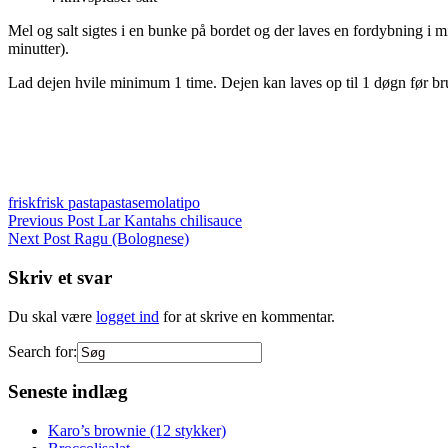
Mel og salt sigtes i en bunke på bordet og der laves en fordybning i
minutter).
Lad dejen hvile minimum 1 time. Dejen kan laves op til 1 døgn før br
frisk
frisk pasta
pasta
semola
tipo
Indlægsnavigation
Previous Post
Lar Kantahs chilisauce
Next Post
Ragu (Bolognese)
Skriv et svar
Du skal være
logget ind
for at skrive en kommentar.
Search for:
Seneste indlæg
Karo’s brownie (12 stykker)