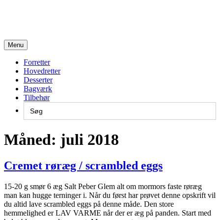
Skip
to
content
Opskrifter fra en travl familie på 6 :)
Menu
Forretter
Hovedretter
Desserter
Bagværk
Tilbehør
Search
for:
Måned:
juli 2018
Cremet røræg / scrambled eggs
15-20 g smør 6 æg Salt Peber Glem alt om mormors faste røræg
man kan hugge terninger i. Når du først har prøvet denne opskrift vil
du altid lave scrambled eggs på denne måde. Den store
hemmelighed er LAV VARME når der er æg på panden. Start med