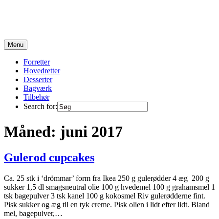
Skip
to
content
Opskrifter fra en travl familie på 6 :)
Menu
Forretter
Hovedretter
Desserter
Bagværk
Tilbehør
Search for:
Måned:
juni 2017
Gulerod cupcakes
Ca. 25 stk i ‘drömmar’ form fra Ikea 250 g gulerødder 4 æg 200 g
sukker 1,5 dl smagsneutral olie 100 g hvedemel 100 g grahamsmel 1
tsk bagepulver 3 tsk kanel 100 g kokosmel Riv gulerødderne fint.
Pisk sukker og æg til en tyk creme. Pisk olien i lidt efter lidt. Bland
mel, bagepulver,…