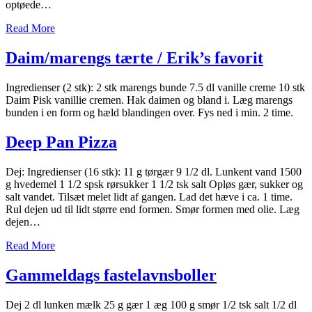
optøede…
Read More
Daim/marengs tærte / Erik’s favorit
Ingredienser (2 stk): 2 stk marengs bunde 7.5 dl vanille creme 10 stk
Daim Pisk vanillie cremen. Hak daimen og bland i. Læg marengs
bunden i en form og hæld blandingen over. Fys ned i min. 2 time.
Deep Pan Pizza
Dej: Ingredienser (16 stk): 11 g tørgær 9 1/2 dl. Lunkent vand 1500
g hvedemel 1 1/2 spsk rørsukker 1 1/2 tsk salt Opløs gær, sukker og
salt vandet. Tilsæt melet lidt af gangen. Lad det hæve i ca. 1 time.
Rul dejen ud til lidt større end formen. Smør formen med olie. Læg
dejen…
Read More
Gammeldags fastelavnsboller
Dej 2 dl lunken mælk 25 g gær 1 æg 100 g smør 1/2 tsk salt 1/2 dl