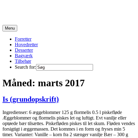
Skip
to
content
Opskrifter fra en travl familie på 6 :)
Menu
Forretter
Hovedretter
Desserter
Bagværk
Tilbehør
Search for:
Måned:
marts 2017
Is (grundopskrift)
Ingredienser: 6 æggeblommer 125 g flormelis 0.5 l piskefløde
Æggeblommer og flormelis piskes let og luftigt. Evt vanilje eller
optøede bær tilsættes. Piskefløden piskes til let skum. Fløden vendes
forsigtigt i æggemassen. Det kommes i en form og fryses min 5
timer. Varianter: Vanille – korn fra 2 stænger vanilje Bær – 300 g