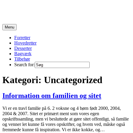
Skip
to
content
Opskrifter fra en travl familie på 6 :)
Menu
Forretter
Hovedretter
Desserter
Bagværk
Tilbehør
Search for:
Kategori:
Uncategorized
Information om familien og sitet
Vi er en travl familie på 6. 2 voksne og 4 børn født 2000, 2004,
2004 & 2007. Sitet er primært ment som vores egen
opskriftssamling, men vi besluttede at gøre sitet offentligt, så familie
og venner let kunne få vores opskrifter, og hvem ved, måske også
fremmede kunne få inspiration. Vi er ikke kokke, og…