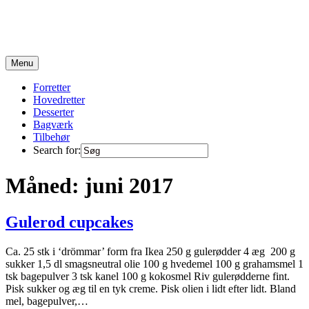
Skip
to
content
Opskrifter fra en travl familie på 6 :)
Menu
Forretter
Hovedretter
Desserter
Bagværk
Tilbehør
Search for:
Måned:
juni 2017
Gulerod cupcakes
Ca. 25 stk i ‘drömmar’ form fra Ikea 250 g gulerødder 4 æg 200 g
sukker 1,5 dl smagsneutral olie 100 g hvedemel 100 g grahamsmel 1
tsk bagepulver 3 tsk kanel 100 g kokosmel Riv gulerødderne fint.
Pisk sukker og æg til en tyk creme. Pisk olien i lidt efter lidt. Bland
mel, bagepulver,…