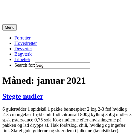
Skip
to
content
Opskrifter fra en travl familie på 6 :)
Menu
Forretter
Hovedretter
Desserter
Bagværk
Tilbehør
Search for:
Måned:
januar 2021
Stegte nudler
6 gulerødder 1 spidskål 1 pakke bønnespirer 2 løg 2-3 fed hvidløg
2-3 cm ingefær 1 rød chili Lidt citronsaft 800g kylling 350g nudler 3
spsk østerssauce 0,75 soja Kog nudlerne efter anvisningerne på
pakken og lad dryppe af. Hak forårsløg, chili, hvidløg og ingefær
fint. Skræl gulerødderne og skær dem i julienne (tændstikker).